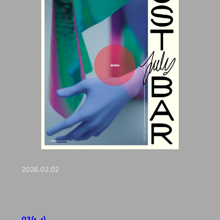
2026.02.02
03 (•‿•)